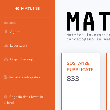
MATLINE
RICERCA
Agenti
Lavorazioni
Organi bersaglio
SOSTANZE
PUBBLICATE
833
Visualizza infografica
-
Segnala dati rilevati in
azienda