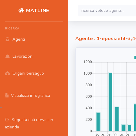
MATLINE
RICERCA
Agente : 1-epossietil-3,
Agenti
Lavorazioni
Organi bersaglio
Visualizza infografica
-
Segnala dati rilevati in
azienda