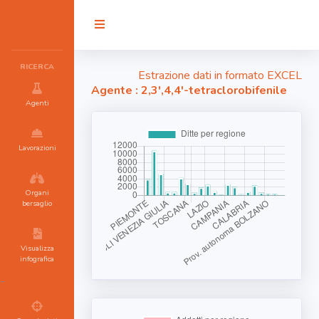
RICERCA
Estrazione dati in formato EXCEL
Agente : 2,3',4,4'-tetraclorobifenile
Agenti
Lavorazioni
Organi
bersaglio
Visualizza
infografica
-