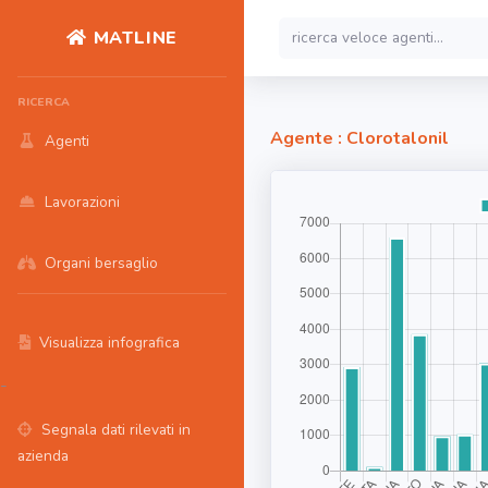
MATLINE
RICERCA
Agente : Clorotalonil
Agenti
Lavorazioni
Organi bersaglio
Visualizza infografica
-
Segnala dati rilevati in
azienda