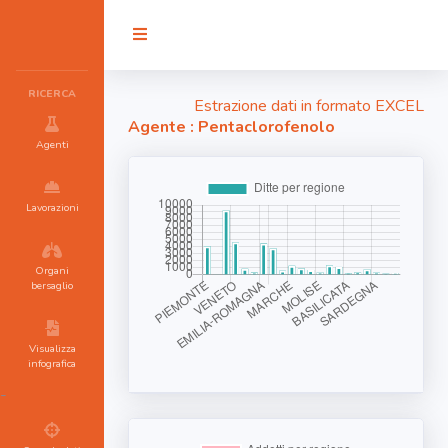
RICERCA
Estrazione dati in formato EXCEL
Agente : Pentaclorofenolo
Agenti
Lavorazioni
Organi
bersaglio
Visualizza
infografica
-