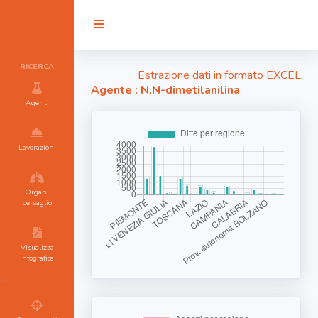
RICERCA
Estrazione dati in formato EXCEL
Agente : N,N-dimetilanilina
Agenti
Lavorazioni
Organi
bersaglio
Visualizza
infografica
-