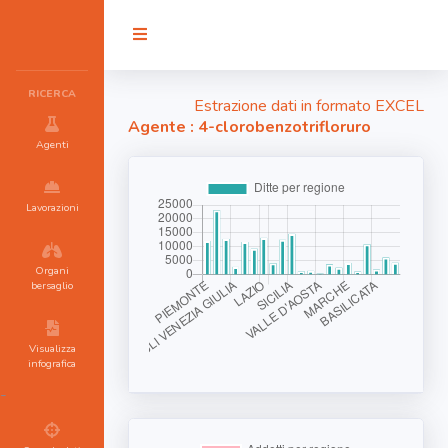
RICERCA
Estrazione dati in formato EXCEL
Agente : 4-clorobenzotrifloruro
Agenti
Lavorazioni
Organi
bersaglio
Visualizza
infografica
-