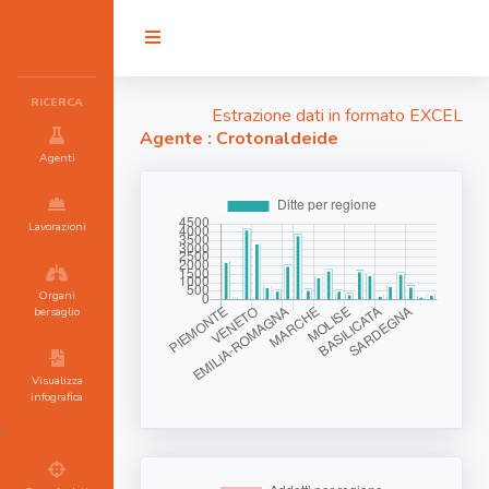
RICERCA
Estrazione dati in formato EXCEL
Agente : Crotonaldeide
Agenti
Lavorazioni
Organi
bersaglio
Visualizza
infografica
-