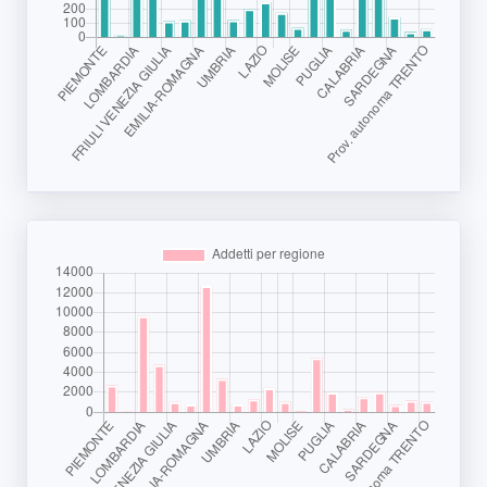
Segnala dati
rilevati in
azienda
area riservata
Torna alla
Home