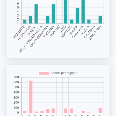
Segnala dati
rilevati in
azienda
area riservata
Torna alla
Home