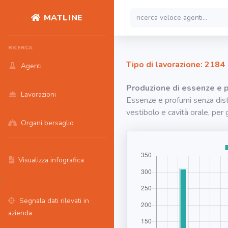
MATLINE
RICERCA
Tipo di lavorazione: 2184
Agenti
Produzione di essenze e p
Lavorazioni
Essenze e profumi senza distil
vestibolo e cavità orale, per 
Organi bersaglio
Visualizza infografica
-
Segnala dati rilevati in
azienda