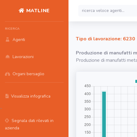
MATLINE
RICERCA
Tipo di lavorazione: 6230
Agenti
Produzione di manufatti met
Lavorazioni
Produzione di manufatti metalli
Organi bersaglio
Visualizza infografica
-
Segnala dati rilevati in
azienda