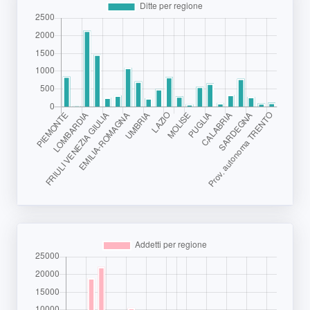
Segnala dati
rilevati in
azienda
area riservata
Torna alla
Home