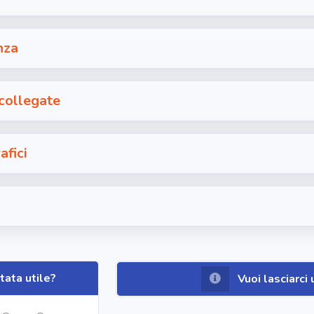
nza
 collegate
afici
tata utile?
Vuoi lasciarc