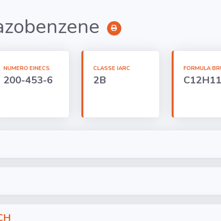
azobenzene
NUMERO EINECS
CLASSE IARC
FORMULA BR
200-453-6
2B
C12H1
CH