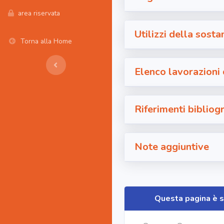
area riservata
Utilizzi della sosta
Torna alla Home
Elenco lavorazioni
Riferimenti bibliogr
Note aggiuntive
Questa pagina è s