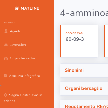
MATLINE
4-ammino
RICERCA
Agenti
CODICE CAS
60-09-3
Lavorazioni
Organi bersaglio
Sinonimi
Visualizza infografica
-
Organi bersaglio
Segnala dati rilevati in
azienda
Regolamento REA