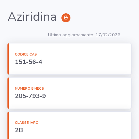
Aziridina
RICERCA
Ultimo aggiornamento: 17/02/2026
Agenti
CODICE CAS
151-56-4
Lavorazioni
Organi
bersaglio
NUMERO EINECS
205-793-9
Visualizza
infografica
-
CLASSE IARC
2B