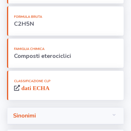
Segnala dati
rilevati in
azienda
FORMULA BRUTA
C2H5N
area riservata
Torna alla
FAMIGLIA CHIMICA
Home
Composti eterociclici
CLASSIFICAZIONE CLP
dati ECHA
Sinonimi