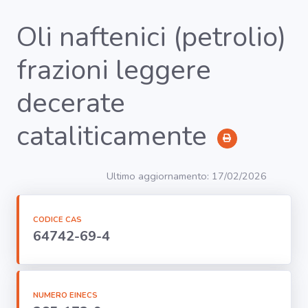
Oli naftenici (petrolio)
frazioni leggere
RICERCA
decerate
Agenti
cataliticamente
Lavorazioni
Ultimo aggiornamento: 17/02/2026
Organi
bersaglio
CODICE CAS
64742-69-4
Visualizza
infografica
-
NUMERO EINECS