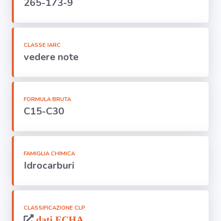
265-173-9
Segnala dati
rilevati in
azienda
CLASSE IARC
area riservata
vedere note
Torna alla
Home
FORMULA BRUTA
C15-C30
FAMIGLIA CHIMICA
Idrocarburi
CLASSIFICAZIONE CLP
dati ECHA