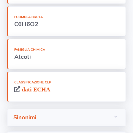
Segnala dati
rilevati in
azienda
FORMULA BRUTA
C6H6O2
area riservata
Torna alla
FAMIGLIA CHIMICA
Home
Alcoli
CLASSIFICAZIONE CLP
dati ECHA
Sinonimi