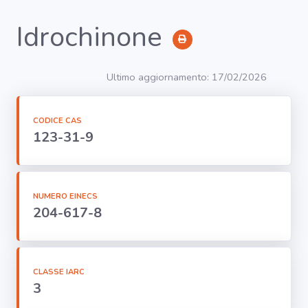
Idrochinone
RICERCA
Ultimo aggiornamento: 17/02/2026
Agenti
CODICE CAS
123-31-9
Lavorazioni
Organi
bersaglio
NUMERO EINECS
204-617-8
Visualizza
infografica
-
CLASSE IARC
3