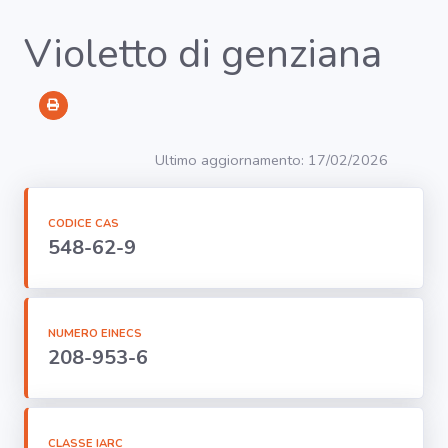
Violetto di genziana
RICERCA
Agenti
Ultimo aggiornamento: 17/02/2026
Lavorazioni
CODICE CAS
548-62-9
Organi
bersaglio
NUMERO EINECS
Visualizza
208-953-6
infografica
-
CLASSE IARC