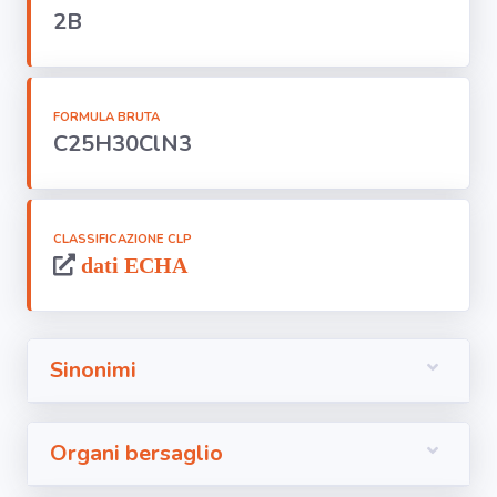
Segnala dati
2B
rilevati in
azienda
area riservata
FORMULA BRUTA
C25H30ClN3
Torna alla
Home
CLASSIFICAZIONE CLP
dati ECHA
Sinonimi
Organi bersaglio