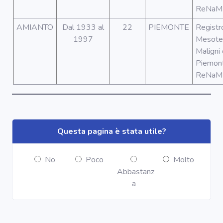
Segnala dati
ReNaM
rilevati in
azienda
AMIANTO
Dal 1933 al
22
PIEMONTE
Registr
1997
Mesote
area riservata
Maligni 
Piemon
ReNaM
Torna alla
Home
Questa pagina è stata utile?
No
Poco
Molto
Abbastanz
a