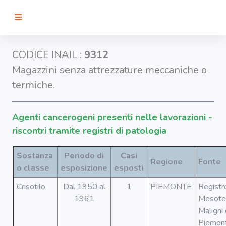
RICERCA
CODICE INAIL :
9312
Magazzini senza attrezzature meccaniche o
Agenti
termiche.
Lavorazioni
Agenti cancerogeni presenti nelle lavorazioni -
riscontri tramite registri di patologia
Organi
bersaglio
Sostanza
Periodo di
Casi
Regione
Fonte
o classe
esposizione
esposti
Visualizza
infografica
Crisotilo
Dal 1950 al
1
PIEMONTE
Registr
1961
Mesote
-
Maligni 
Piemon