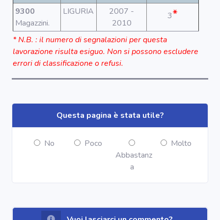
Segnala dati
rilevati in
9300
LIGURIA
2007 -
*
3
azienda
Magazzini.
2010
* N.B. : il numero di segnalazioni per questa
area riservata
lavorazione risulta esiguo. Non si possono escludere
errori di classificazione o refusi.
Torna alla
Home
Questa pagina è stata utile?
No
Poco
Molto
Abbastanz
a
Vuoi lasciarci un commento?