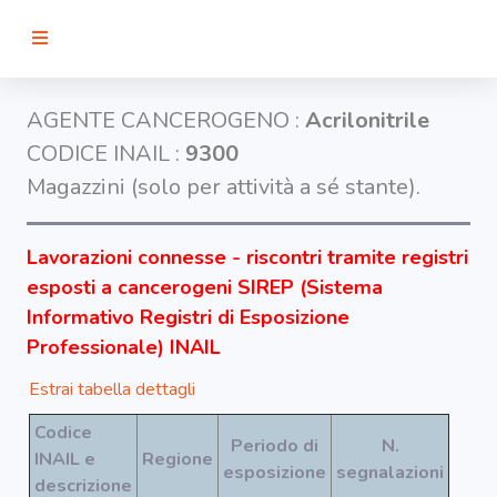
RICERCA
AGENTE CANCEROGENO :
Acrilonitrile
CODICE INAIL :
9300
Agenti
Magazzini (solo per attività a sé stante).
Lavorazioni
Lavorazioni connesse - riscontri tramite registri
esposti a cancerogeni SIREP (Sistema
Organi
Informativo Registri di Esposizione
bersaglio
Professionale) INAIL
Estrai tabella dettagli
Visualizza
infografica
Codice
-
Periodo di
N.
INAIL e
Regione
esposizione
segnalazioni
descrizione