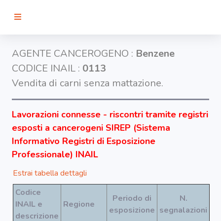
RICERCA
AGENTE CANCEROGENO :
Benzene
CODICE INAIL :
0113
Agenti
Vendita di carni senza mattazione.
Lavorazioni
Lavorazioni connesse - riscontri tramite registri
esposti a cancerogeni SIREP (Sistema
Organi
Informativo Registri di Esposizione
bersaglio
Professionale) INAIL
Estrai tabella dettagli
Visualizza
infografica
Codice
-
Periodo di
N.
INAIL e
Regione
esposizione
segnalazioni
descrizione