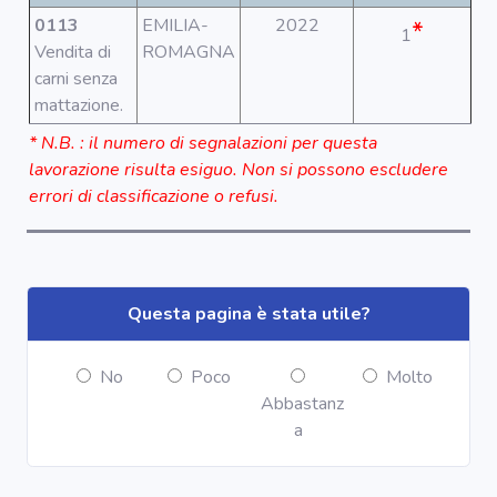
Segnala dati
rilevati in
0113
EMILIA-
2022
*
1
azienda
Vendita di
ROMAGNA
carni senza
mattazione.
area riservata
* N.B. : il numero di segnalazioni per questa
lavorazione risulta esiguo. Non si possono escludere
Torna alla
errori di classificazione o refusi.
Home
Questa pagina è stata utile?
No
Poco
Molto
Abbastanz
a