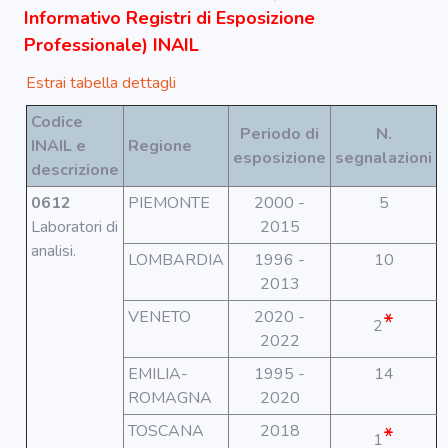
Segnala dati
Informativo Registri di Esposizione
rilevati in
azienda
Professionale) INAIL
Estrai tabella dettagli
area riservata
Codice
Periodo di
N.
INAIL e
Regione
esposizione
segnalazioni
Torna alla
descrizione
Home
0612
PIEMONTE
2000 -
5
Laboratori di
2015
analisi.
LOMBARDIA
1996 -
10
2013
VENETO
2020 -
*
2
2022
EMILIA-
1995 -
14
ROMAGNA
2020
TOSCANA
2018
*
1