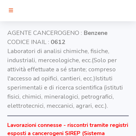
RICERCA
AGENTE CANCEROGENO :
Benzene
CODICE INAIL :
0612
Agenti
Laboratori di analisi chimiche, fisiche,
industriali, merceologiche, ecc.(Solo per
Lavorazioni
attività effettuate a sé stante; compreso
l'accesso ad opifici, cantieri, ecc.)Istituti
Organi
sperimentali e di ricerca scientifica (istituti
bersaglio
fisici, chimici, mineralogici, petrografici,
elettrotecnici, meccanici, agrari, ecc.).
Visualizza
infografica
-
Lavorazioni connesse - riscontri tramite registri
esposti a cancerogeni SIREP (Sistema