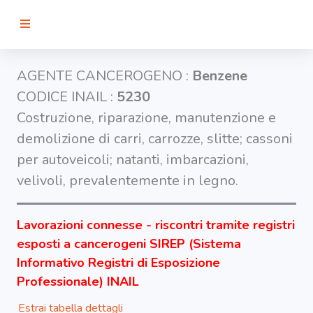
RICERCA
AGENTE CANCEROGENO :
Benzene
CODICE INAIL :
5230
Agenti
Costruzione, riparazione, manutenzione e
demolizione di carri, carrozze, slitte; cassoni
Lavorazioni
per autoveicoli; natanti, imbarcazioni,
velivoli, prevalentemente in legno.
Organi
bersaglio
Lavorazioni connesse - riscontri tramite registri
esposti a cancerogeni SIREP (Sistema
Visualizza
infografica
Informativo Registri di Esposizione
-
Professionale) INAIL
Estrai tabella dettagli