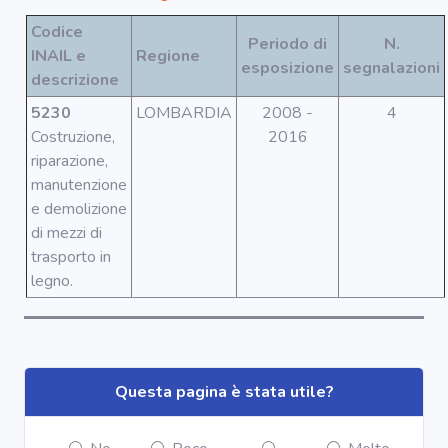
Segnala dati
rilevati in
Codice
azienda
Periodo di
N.
INAIL e
Regione
esposizione
segnalazioni
descrizione
area riservata
5230
LOMBARDIA
2008 -
4
Costruzione,
2016
riparazione,
Torna alla
Home
manutenzione
e demolizione
di mezzi di
trasporto in
legno.
Questa pagina è stata utile?