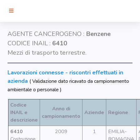
RICERCA
AGENTE CANCEROGENO :
Benzene
CODICE INAIL :
6410
Agenti
Mezzi di trasporto terrestre.
Lavorazioni
Lavorazioni connesse - riscontri effettuati in
azienda
( Validazione dato ricavato da campionamento
Organi
ambientale o personale )
bersaglio
Codice
Anno di
Visualizza
INAIL e
Aziende
Regione
infografica
campionamento
descrizione
-
6410
2009
1
EMILIA-
Costruzione
ROMAGNA