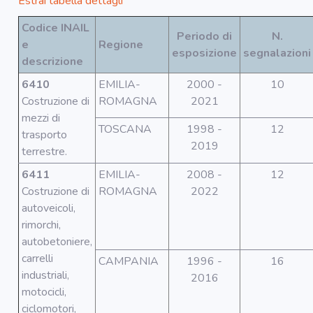
Estrai tabella dettagli
Codice INAIL
Periodo di
N.
e
Regione
esposizione
segnalazioni
descrizione
6410
EMILIA-
2000 -
10
Costruzione di
ROMAGNA
2021
mezzi di
TOSCANA
1998 -
12
trasporto
2019
terrestre.
6411
EMILIA-
2008 -
12
Costruzione di
ROMAGNA
2022
autoveicoli,
rimorchi,
autobetoniere,
carrelli
CAMPANIA
1996 -
16
industriali,
2016
motocicli,
ciclomotori,