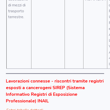
Segnala dati
rilevati in
di mezzi di
azienda
trasporto
terrestre.
area riservata
Torna alla
Home
Lavorazioni connesse - riscontri tramite registri
esposti a cancerogeni SIREP (Sistema
Informativo Registri di Esposizione
Professionale) INAIL