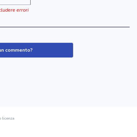
cludere errori
i un commento?
o licenza