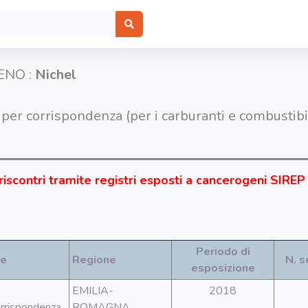
ENO :
Nichel
 per corrispondenza (per i carburanti e combustibili
riscontri tramite registri esposti a cancerogeni SIREP
Periodo di
ne
Regione
N. s
esposizione
EMILIA-
2018
orrispondenza.
ROMAGNA