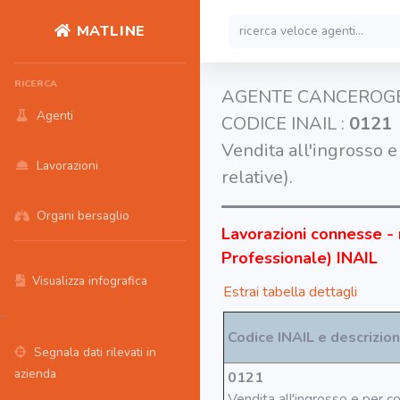
MATLINE
RICERCA
AGENTE CANCEROG
Agenti
CODICE INAIL :
0121
Vendita all'ingrosso e
Lavorazioni
relative).
Organi bersaglio
Lavorazioni connesse - 
Professionale) INAIL
Visualizza infografica
Estrai tabella dettagli
-
Codice INAIL e descrizio
Segnala dati rilevati in
azienda
0121
Vendita all'ingrosso e per c