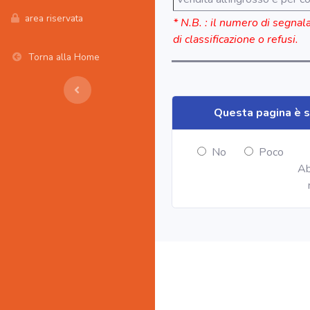
area riservata
* N.B. : il numero di segnal
di classificazione o refusi.
Torna alla Home
Questa pagina è s
No
Poco
Ab