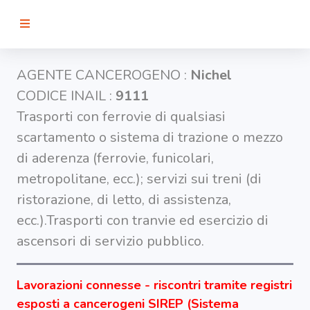
RICERCA
AGENTE CANCEROGENO :
Nichel
CODICE INAIL :
9111
Agenti
Trasporti con ferrovie di qualsiasi
scartamento o sistema di trazione o mezzo
Lavorazioni
di aderenza (ferrovie, funicolari,
metropolitane, ecc.); servizi sui treni (di
Organi
ristorazione, di letto, di assistenza,
bersaglio
ecc.).Trasporti con tranvie ed esercizio di
ascensori di servizio pubblico.
Visualizza
infografica
-
Lavorazioni connesse - riscontri tramite registri
esposti a cancerogeni SIREP (Sistema