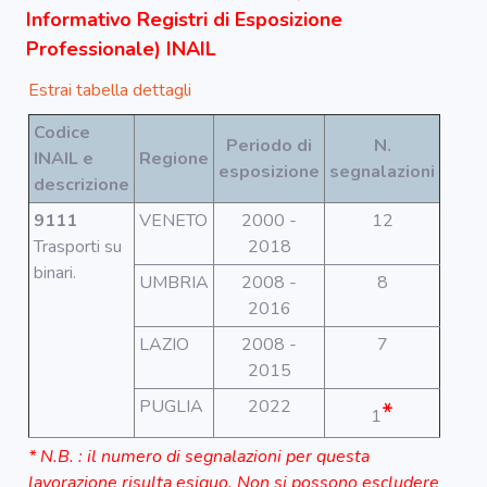
Segnala dati
Informativo Registri di Esposizione
rilevati in
azienda
Professionale) INAIL
Estrai tabella dettagli
area riservata
Codice
Periodo di
N.
INAIL e
Regione
esposizione
segnalazioni
Torna alla
descrizione
Home
9111
VENETO
2000 -
12
Trasporti su
2018
binari.
UMBRIA
2008 -
8
2016
LAZIO
2008 -
7
2015
PUGLIA
2022
*
1
* N.B. : il numero di segnalazioni per questa
lavorazione risulta esiguo. Non si possono escludere