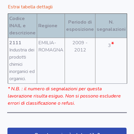
Segnala dati
rilevati in
Estrai tabella dettagli
azienda
Codice
Periodo di
N.
INAIL e
Regione
esposizione
segnalazioni
area riservata
descrizione
2111
EMILIA-
2009 -
*
3
Torna alla
Industria dei
ROMAGNA
2012
Home
prodotti
chimici
inorganici ed
organici.
* N.B. : il numero di segnalazioni per questa
lavorazione risulta esiguo. Non si possono escludere
errori di classificazione o refusi.