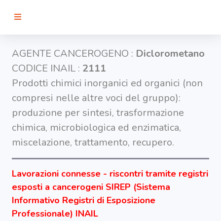
RICERCA
AGENTE CANCEROGENO :
Diclorometano
CODICE INAIL :
2111
Agenti
Prodotti chimici inorganici ed organici (non
compresi nelle altre voci del gruppo):
Lavorazioni
produzione per sintesi, trasformazione
chimica, microbiologica ed enzimatica,
Organi
miscelazione, trattamento, recupero.
bersaglio
Lavorazioni connesse - riscontri tramite registri
Visualizza
infografica
esposti a cancerogeni SIREP (Sistema
-
Informativo Registri di Esposizione
Professionale) INAIL