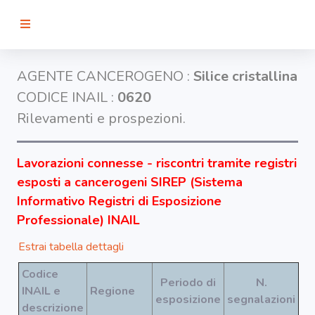
RICERCA
AGENTE CANCEROGENO :
Silice cristallina
CODICE INAIL :
0620
Agenti
Rilevamenti e prospezioni.
Lavorazioni
Lavorazioni connesse - riscontri tramite registri
esposti a cancerogeni SIREP (Sistema
Organi
Informativo Registri di Esposizione
bersaglio
Professionale) INAIL
Estrai tabella dettagli
Visualizza
infografica
Codice
-
Periodo di
N.
INAIL e
Regione
esposizione
segnalazioni
descrizione