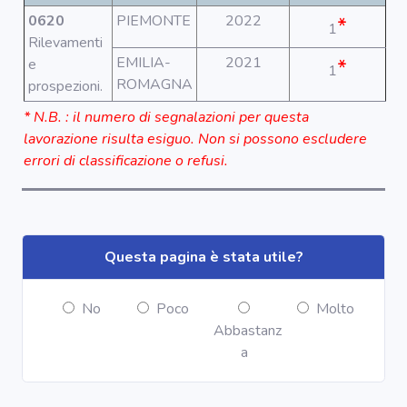
Segnala dati
rilevati in
0620
PIEMONTE
2022
*
1
azienda
Rilevamenti
EMILIA-
2021
*
e
1
ROMAGNA
prospezioni.
area riservata
* N.B. : il numero di segnalazioni per questa
lavorazione risulta esiguo. Non si possono escludere
Torna alla
errori di classificazione o refusi.
Home
Questa pagina è stata utile?
No
Poco
Molto
Abbastanz
a