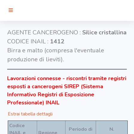
RICERCA
AGENTE CANCEROGENO :
Silice cristallina
CODICE INAIL :
1412
Agenti
Birra e malto (compresa l'eventuale
produzione di lieviti).
Lavorazioni
Lavorazioni connesse - riscontri tramite registri
Organi
esposti a cancerogeni SIREP (Sistema
bersaglio
Informativo Registri di Esposizione
Professionale) INAIL
Visualizza
infografica
Estrai tabella dettagli
-
Codice
Periodo di
N.
INAIL e
Regione