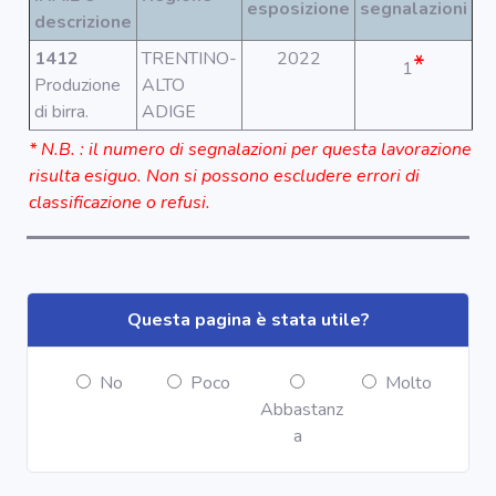
Segnala dati
esposizione
segnalazioni
descrizione
rilevati in
azienda
1412
TRENTINO-
2022
*
1
Produzione
ALTO
area riservata
di birra.
ADIGE
* N.B. : il numero di segnalazioni per questa lavorazione
risulta esiguo. Non si possono escludere errori di
Torna alla
Home
classificazione o refusi.
Questa pagina è stata utile?
No
Poco
Molto
Abbastanz
a