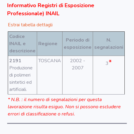
Segnala dati
Informativo Registri di Esposizione
rilevati in
azienda
Professionale) INAIL
Estrai tabella dettagli
area riservata
Codice
Periodo di
N.
INAIL e
Regione
esposizione
segnalazioni
Torna alla
descrizione
Home
2191
TOSCANA
2002 -
*
3
Produzione
2007
di polimeri
sintetici ed
artificiali.
* N.B. : il numero di segnalazioni per questa
lavorazione risulta esiguo. Non si possono escludere
errori di classificazione o refusi.