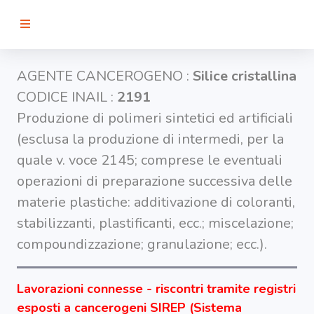
RICERCA
AGENTE CANCEROGENO :
Silice cristallina
CODICE INAIL :
2191
Agenti
Produzione di polimeri sintetici ed artificiali
(esclusa la produzione di intermedi, per la
Lavorazioni
quale v. voce 2145; comprese le eventuali
operazioni di preparazione successiva delle
Organi
materie plastiche: additivazione di coloranti,
bersaglio
stabilizzanti, plastificanti, ecc.; miscelazione;
compoundizzazione; granulazione; ecc.).
Visualizza
infografica
-
Lavorazioni connesse - riscontri tramite registri
esposti a cancerogeni SIREP (Sistema