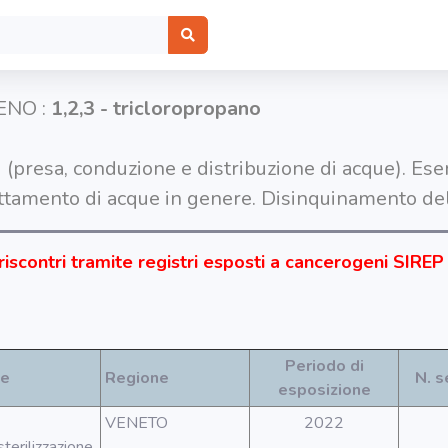
ENO :
1,2,3 - tricloropropano
 (presa, conduzione e distribuzione di acque). Eserc
rattamento di acque in genere. Disinquinamento de
riscontri tramite registri esposti a cancerogeni SIREP
Periodo di
ne
Regione
N. s
esposizione
VENETO
2022
sterilizzazione