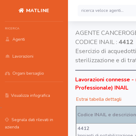
MATLINE
RICERCA
AGENTE CANCEROG
Agenti
CODICE INAIL :
4412
Esercizio di acquedotti
Lavorazioni
sterilizzazione e di t
Organi bersaglio
Lavorazioni connesse - 
Professionale) INAIL
Visualizza infografica
Estrai tabella dettagli
-
Codice INAIL e descrizio
Segnala dati rilevati in
azienda
4412
Impianti di potabilizzazione, 