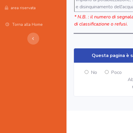
e disinquinamento dell'acqu
area riservata
* N.B. : il numero di segnal
di classificazione o refusi.
Torna alla Home
Questa pagina è s
No
Poco
Ab