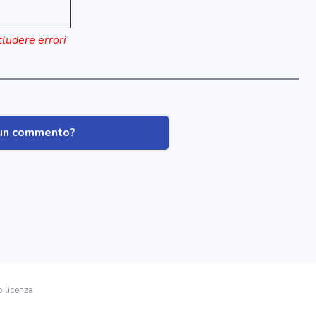
cludere errori
i un commento?
o licenza