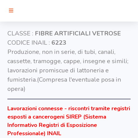
RICERCA
CLASSE :
FIBRE ARTIFICIALI VETROSE
CODICE INAIL :
6223
Agenti
Produzione, non in serie, di tubi, canali,
cassette, tramogge, cappe, insegne e simili;
Lavorazioni
lavorazioni promiscue di lattoneria e
fumisteria.(Compresa l'eventuale posa in
Organi
opera)
bersaglio
Lavorazioni connesse - riscontri tramite registri
Visualizza
infografica
esposti a cancerogeni SIREP (Sistema
-
Informativo Registri di Esposizione
Professionale) INAIL