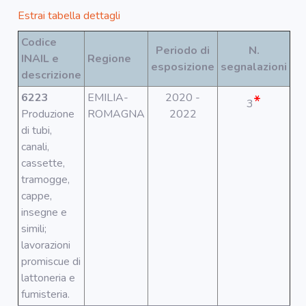
Segnala dati
rilevati in
Estrai tabella dettagli
azienda
Codice
Periodo di
N.
INAIL e
Regione
esposizione
segnalazioni
area riservata
descrizione
6223
EMILIA-
2020 -
*
3
Torna alla
Produzione
ROMAGNA
2022
Home
di tubi,
canali,
cassette,
tramogge,
cappe,
insegne e
simili;
lavorazioni
promiscue di
lattoneria e
fumisteria.