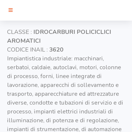
RICERCA
CLASSE :
IDROCARBURI POLICICLICI
AROMATICI
Agenti
CODICE INAIL :
3620
Impiantistica industriale: macchinari,
Lavorazioni
serbatoi, caldaie, autoclavi, motori, colonne
di processo, forni, linee integrate di
Organi
lavorazione, apparecchi di sollevamento e
bersaglio
trasporto, apparecchiature ed attrezzature
diverse, condotte e tubazioni di servizio e di
Visualizza
infografica
processo, impianti elettrici industriali di
-
illuminazione, di potenza e di regolazione,
impianti di strumentazione, di automazione