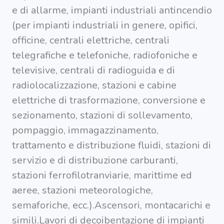
Segnala dati
e di allarme, impianti industriali antincendio
rilevati in
azienda
(per impianti industriali in genere, opifici,
officine, centrali elettriche, centrali
area riservata
telegrafiche e telefoniche, radiofoniche e
televisive, centrali di radioguida e di
Torna alla
radiolocalizzazione, stazioni e cabine
Home
elettriche di trasformazione, conversione e
sezionamento, stazioni di sollevamento,
pompaggio, immagazzinamento,
trattamento e distribuzione fluidi, stazioni di
servizio e di distribuzione carburanti,
stazioni ferrofilotranviarie, marittime ed
aeree, stazioni meteorologiche,
semaforiche, ecc.).Ascensori, montacarichi e
simili.Lavori di decoibentazione di impianti