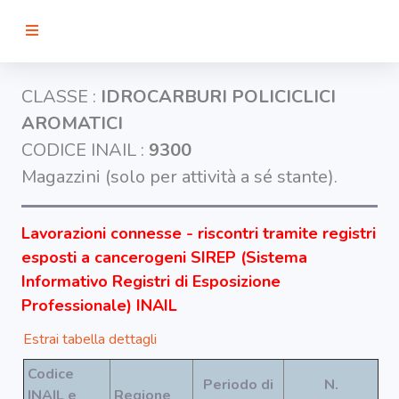
RICERCA
CLASSE :
IDROCARBURI POLICICLICI
AROMATICI
Agenti
CODICE INAIL :
9300
Magazzini (solo per attività a sé stante).
Lavorazioni
Lavorazioni connesse - riscontri tramite registri
Organi
esposti a cancerogeni SIREP (Sistema
bersaglio
Informativo Registri di Esposizione
Professionale) INAIL
Visualizza
infografica
Estrai tabella dettagli
-
Codice
Periodo di
N.
INAIL e
Regione