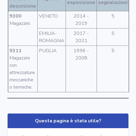
Segnala dati
esposizione
segnalazioni
descrizione
rilevati in
azienda
9300
VENETO
2014 -
5
Magazzini.
2019
area riservata
EMILIA-
2017 -
5
ROMAGNA
2021
Torna alla
9311
PUGLIA
1996 -
5
Home
Magazzini
2008
con
attrezzature
meccaniche
o termiche.
Questa pagina è stata utile?