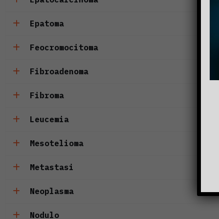
Epatoma
Feocromocitoma
Fibroadenoma
Fibroma
Leucemia
Mesotelioma
Metastasi
Neoplasma
Nodulo