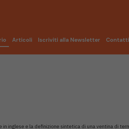
rio
Articoli
Iscriviti alla Newsletter
Contatt
in inglese e la definizione sintetica di una ventina di term