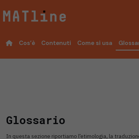
Vai
al
contenuto
Cos’è
Contenuti
Come si usa
Glossa
Glossario
In questa sezione riportiamo l’etimologia, la traduzione 