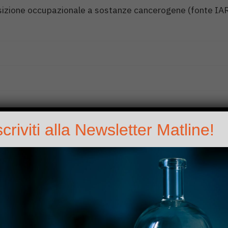
sizione occupazionale a sostanze cancerogene (fonte IA
scriviti alla Newsletter Matline!