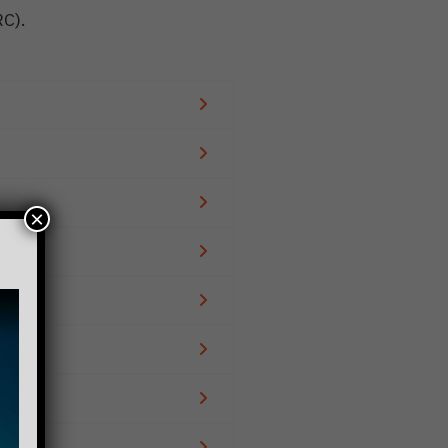
RC).
×