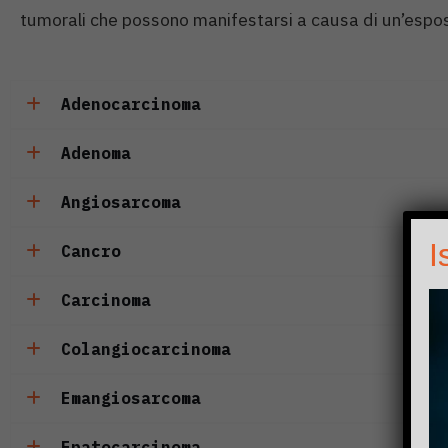
tumorali che possono manifestarsi a causa di un’espo
Adenocarcinoma
Adenoma
Angiosarcoma
I
Cancro
Carcinoma
Colangiocarcinoma
Emangiosarcoma
Epatocarcinoma