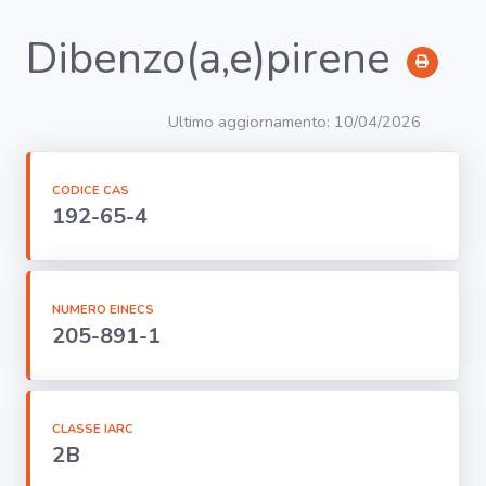
Dibenzo(a,e)pirene
RICERCA
Ultimo aggiornamento: 10/04/2026
Agenti
CODICE CAS
192-65-4
Lavorazioni
Organi
bersaglio
NUMERO EINECS
205-891-1
Visualizza
infografica
-
CLASSE IARC
2B