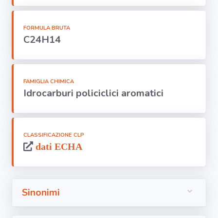
Segnala dati
rilevati in
azienda
FORMULA BRUTA
C24H14
area riservata
Torna alla
FAMIGLIA CHIMICA
Home
Idrocarburi policiclici aromatici
CLASSIFICAZIONE CLP
dati ECHA
Sinonimi