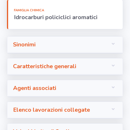
Segnala dati
rilevati in
azienda
FAMIGLIA CHIMICA
Idrocarburi policiclici aromatici
area riservata
Sinonimi
Torna alla
Home
Caratteristiche generali
Agenti associati
Elenco lavorazioni collegate