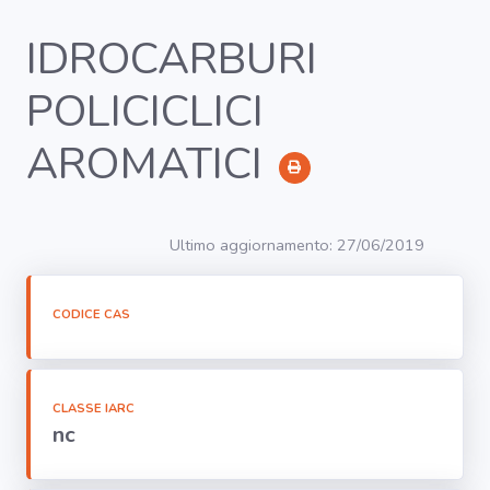
IDROCARBURI
POLICICLICI
RICERCA
AROMATICI
Agenti
Lavorazioni
Ultimo aggiornamento: 27/06/2019
Organi
bersaglio
CODICE CAS
Visualizza
infografica
CLASSE IARC
-
nc