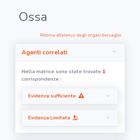
Ossa
RICERCA
Ritorna all’elenco degli organi bersaglio
Agenti
Agenti correlati
Lavorazioni
Nella matrice sono state trovate
1
Organi
corrispondenze :
bersaglio
Evidenza sufficiente
Visualizza
infografica
-
Evidenza Limitata
Segnala dati
rilevati in
azienda