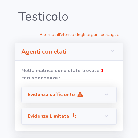
Testicolo
RICERCA
Ritorna all’elenco degli organi bersaglio
Agenti
Agenti correlati
Lavorazioni
Nella matrice sono state trovate
1
Organi
corrispondenze :
bersaglio
Evidenza sufficiente
Visualizza
infografica
-
Evidenza Limitata
Segnala dati
rilevati in
azienda