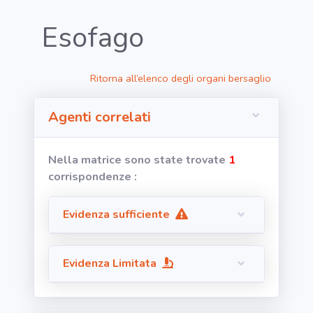
Esofago
RICERCA
Ritorna all’elenco degli organi bersaglio
Agenti
Agenti correlati
Lavorazioni
Nella matrice sono state trovate
1
Organi
corrispondenze :
bersaglio
Evidenza sufficiente
Visualizza
infografica
-
Evidenza Limitata
Segnala dati
rilevati in
azienda