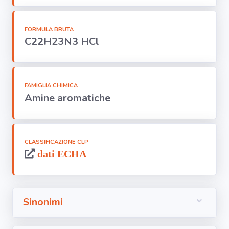
Segnala dati
rilevati in
azienda
FORMULA BRUTA
C22H23N3 HCl
area riservata
Torna alla
FAMIGLIA CHIMICA
Home
Amine aromatiche
CLASSIFICAZIONE CLP
dati ECHA
Sinonimi