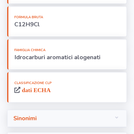
Segnala dati
rilevati in
azienda
FORMULA BRUTA
C12H9Cl
area riservata
Torna alla
FAMIGLIA CHIMICA
Home
Idrocarburi aromatici alogenati
CLASSIFICAZIONE CLP
dati ECHA
Sinonimi