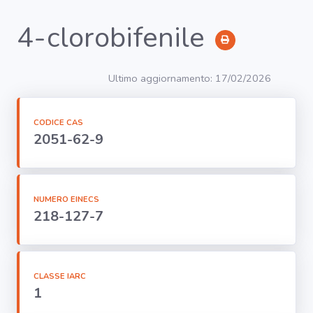
4-clorobifenile
RICERCA
Ultimo aggiornamento: 17/02/2026
Agenti
CODICE CAS
2051-62-9
Lavorazioni
Organi
bersaglio
NUMERO EINECS
218-127-7
Visualizza
infografica
-
CLASSE IARC
1