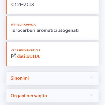
Segnala dati
C12H7Cl3
rilevati in
azienda
area riservata
FAMIGLIA CHIMICA
Idrocarburi aromatici alogenati
Torna alla
Home
CLASSIFICAZIONE CLP
dati ECHA
Sinonimi
Organi bersaglio