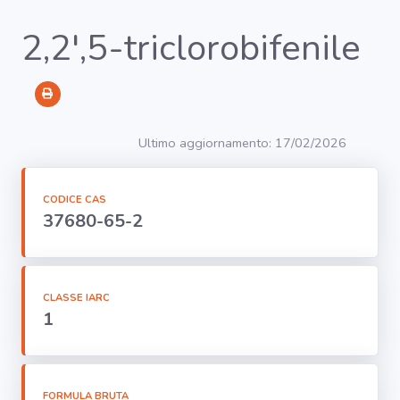
2,2',5-triclorobifenile
RICERCA
Agenti
Ultimo aggiornamento: 17/02/2026
Lavorazioni
CODICE CAS
37680-65-2
Organi
bersaglio
CLASSE IARC
Visualizza
1
infografica
-
FORMULA BRUTA