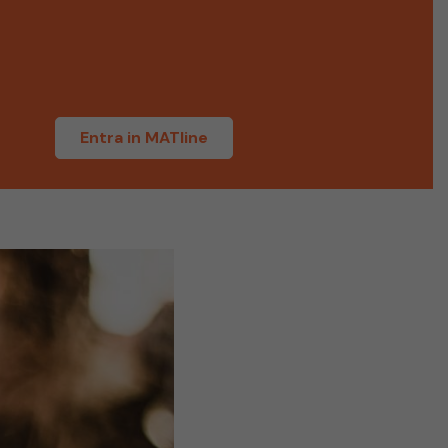
i
Entra in MATline