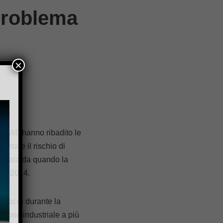
 problema
×
NTAM) hanno ribadito le
entare il rischio di
variata da quando la
lio 2014.
idacei durante la
azione industriale a più