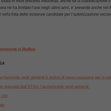
 usata in molti processi industriali, anche se la classificazion
a ne ha limitato l’uso negli ultimi anni, e’ presente anche nel fu
 nella lista delle sostanze candidate per l’autorizzazione seco
presente in Matline
FSA
rilammide negli alimenti è motivo di preoccupazione per la sal
hio spiegata dall’EFSA: l’acrilammide negli alimenti
 cibi
ide