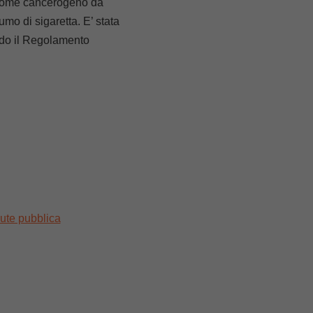
e come cancerogeno da
mo di sigaretta. E’ stata
ndo il Regolamento
ute pubblica