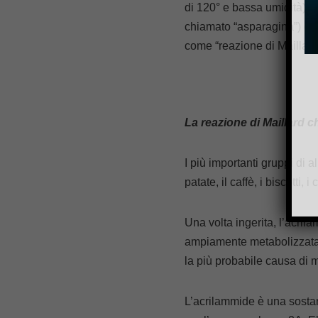
di 120° e bassa umidità). S
chiamato “asparagina”) che
come “reazione di Maillard”,
La reazione di Maillard c
I più importanti gruppi di a
patate, il caffè, i biscotti, 
Una volta ingerita, l’acrilam
ampiamente metabolizzata. 
la più probabile causa di m
L’acrilammide è una sosta