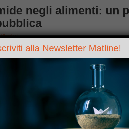
mide negli alimenti: un
pubblica
blicazioni
scriviti alla Newsletter Matline!
 dell’EFSA…
entifico dell’EFSA sui contaminanti nella catena alimentare (CO
 in base alle quali l’acrilammide presente negli alimenti può aum
nsumatori per tutte le fasce d’età. Tale conclusione è rimasta in
tata messa a disposizione per la consultazione pubblica del lug
za chimica che si forma naturalmente nei prodotti alimentari am
erature (frittura, cottura al forno e alla griglia e anche trasform