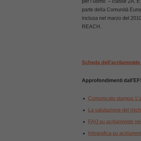
per l’uomo – classe 2A. E’
parte della Comunità Europe
inclusa nel marzo del 2010
REACH.
Scheda dell’acrilammide 
Approfondimenti dall’E
Comunicato stampa: L’ac
La valutazione del risc
FAQ su acrilammide nei
Infografica su acrilamm