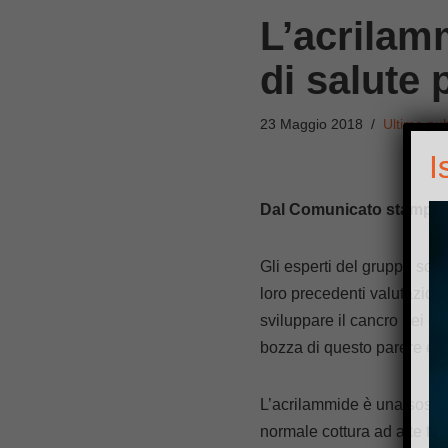
L’acrilam
di salute 
23 Maggio 2018
Ultime pub
I
Dal Comunicato stampa
Gli esperti del gruppo sci
loro precedenti valutazioni
sviluppare il cancro nei co
bozza di questo parere è s
L’acrilammide è una sostan
normale cottura ad alte temp