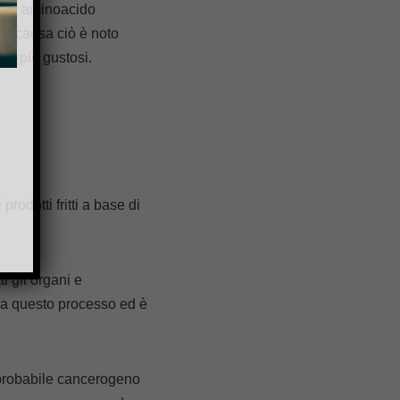
to un aminoacido
he causa ciò è noto
nde più gustosi.
rodotti fritti a base di
ti gli organi e
da questo processo ed è
 probabile cancerogeno