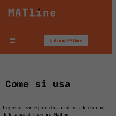
Vai
al
contenuto
Entra in MATline
Come si usa
In questa sezione potrai trovare alcuni video tutorial
delle principali funzioni di
Matline