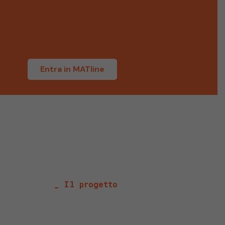
i
Entra in MATline
_ Il progetto