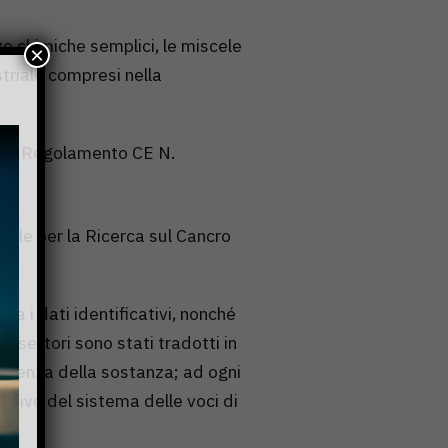
ze chimiche semplici, le miscele
×
striale compresi nella
o il Regolamento CE N.
ale per la Ricerca sul Cancro
a i dati identificativi, nonché
ali settori sono stati tradotti in
presenza della sostanza; ad ogni
cativo del sistema delle voci di