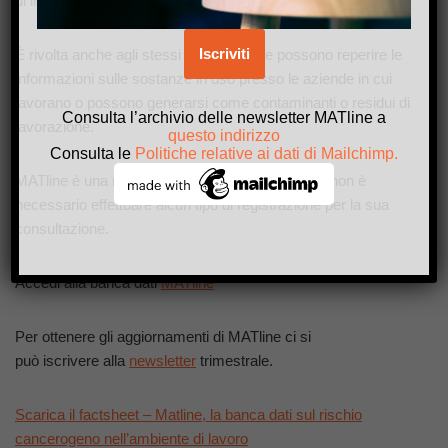
di individuare sia le sostanze sia le lavorazioni correlate.
È rivolta anche agli stessi lavoratori che possono reperire le
informazioni sulle sostanze in uso presso le aziende in cui
lavorano o possono generarsi come contaminanti o residui di
Consulta l’archivio delle newsletter MATline a
lavorazione.
questo indirizzo
Consulta le
Politiche relative ai dati di Mailchimp.
MATline è una risorsa completamente gratuita e non è
necessario effettuare alcun tipo di registrazione per la sua
consultazione.
Accedi alla banca dati
MATline
Per ottenere gli aggiornamenti di MATline ci si
può iscrivere alla
newsletter
trimestrale.
Scarica il factsheet – Matline, la banca dati sul rischio
cancerogeno nell’ambiente di lavoro