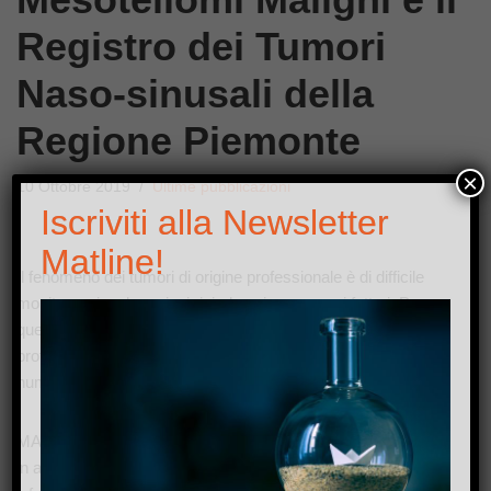
Registro dei Tumori
Naso-sinusali della
Regione Piemonte
×
10 Ottobre 2019
Ultime pubblicazioni
Iscriviti alla Newsletter
Matline!
Il fenomeno dei tumori di origine professionale è di difficile
monitoraggio e le ragioni risiedono in numerosi fattori. Per
questi motivi l’identificazione dei tumori di origine
professionale risulta difficile e si assiste a una sottostima del
numero effettivo.
MATline, sviluppata da Dors, è una matrice delle esposizioni
in ambiente di lavoro che permette di accedere via web a