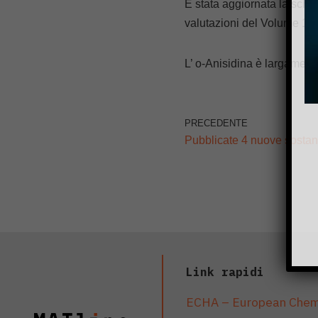
È stata aggiornata la sch
valutazioni del Volume 12
L’ o-Anisidina è largamente
PRECEDENTE
Pubblicate 4 nuove sosta
Link rapidi
ECHA – European Chem