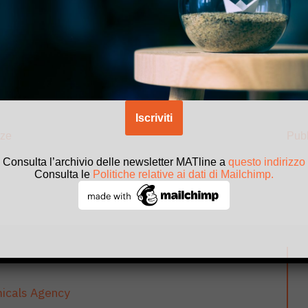
eda della sostanza
o-Anisidina
che passa dal gruppo 2B al grupp
7 (2021) delle Monografie IARC.
 usata per produrre coloranti usati per i tessuti.
nze
Pubb
Consulta l’archivio delle newsletter MATline a
questo indirizzo
Consulta le
Politiche relative ai dati di Mailchimp.
icals Agency