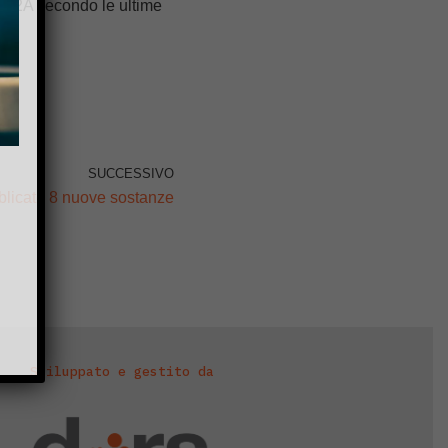
o 2A secondo le ultime
SUCCESSIVO
licate 8 nuove sostanze
Sviluppato e gestito da