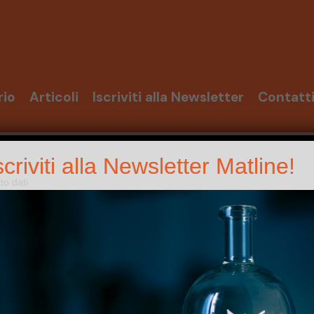
rio
Articoli
Iscriviti alla Newsletter
Contatt
scriviti alla Newsletter Matline!
o dati
ento dati
amenti di Matline