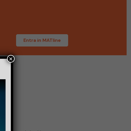
i
Entra in MATline
×