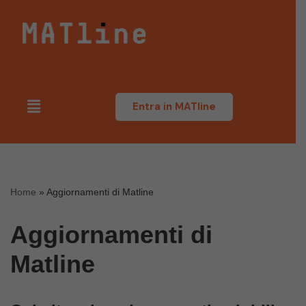
Vai
al
contenuto
Entra in MATline
Home
»
Aggiornamenti di Matline
Aggiornamenti di
Matline